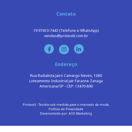
Tecido para Moda Masculina
Tecido para Pet
Tecido para Moda Feminina e Infantil
Tecido para Bolsas, Mochilas e Acessórios
Tecido para Decoração
Tecido para Uniformes
Contato
19 97410-7443 (Telefone e WhatsApp)
vendas@protextil.com.br
Endereço
Rua Radialista Jairo Camargo Neves, 1060
Loteamento Industrial Jair Faraone Zanaga
Americana/SP - CEP: 13470-890